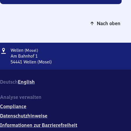
Nach oben
Adresse
Wellen
Wellen
(Mosel)
(Mosel)
Am Bahnhof 1
54441
Wellen (Mosel)
Wellen
(Mosel),
Am
Deutsch
English
Bahnhof
1,
5
Analyse verwalten
4
Compliance
4
4
Datenschutzhinweise
1
Informationen zur Barrierefreiheit
Wellen