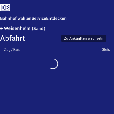
Bahnhof wählen
Service
Entdecken
Weisenheim
Weisenheim
(Sand)
(Sand)
Abfahrt
Zu Ankünften wechseln
Zug / Bus
Gleis
Wird
geladen…