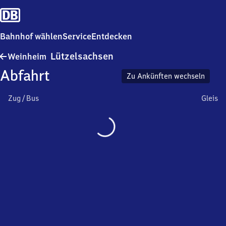
Bahnhof wählen
Service
Entdecken
Weinheim-
Lützelsachsen
Weinheim
Lützelsachsen
Abfahrt
Zu Ankünften wechseln
Zug / Bus
Gleis
Wird
geladen…