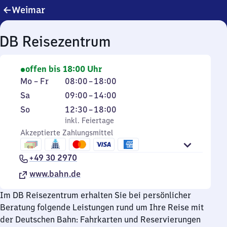
Weimar
DB Reisezentrum
offen bis 18:00 Uhr
Montag
Von
Mo
–
Fr
08:00
–
18:00
bis
8
Samstag
Von
Sa
09:00
–
14:00
Freitag
Uhr
9
Sonntag
,
Von
So
12:30
–
18:00
bis
Uhr
inkl. Feiertage
12
inkl. Feiertage
18
bis
Akzeptierte Zahlungsmittel
Uhr
Uhr
14
30
Uhr
+49 30 2970
bis
18
www.bahn.de
Uhr
Im DB Reisezentrum erhalten Sie bei persönlicher
Beratung folgende Leistungen rund um Ihre Reise mit
der Deutschen Bahn: Fahrkarten und Reservierungen