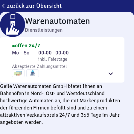
zurück zur Übersicht
Warenautomaten
Dienstleistungen
offen 24/7
Montag
,
Von
Mo
–
So
00:00
–
00:00
bis
inkl. Feiertage
0
inkl. Feiertage
Sonntag
Akzeptierte Zahlungsmittel
Uhr
bis
0
Geile Warenautomaten GmbH bietet Ihnen an
Uhr
Bahnhöfen in Nord-, Ost- und Westdeutschland
hochwertige Automaten an, die mit Markenprodukten
der führenden Firmen befüllt sind und zu einem
attraktiven Verkaufspreis 24/7 und 365 Tage im Jahr
angeboten werden.