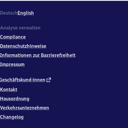
Deutsch
English
Analyse verwalten
Compliance
Datenschutzhinweise
Informationen zur Barrierefreiheit
Impressum
externer
Geschäftskund:innen
Link
Kontakt
Hausordnung
Verkehrsunternehmen
Changelog