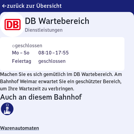
zurück zur Übersicht
DB Wartebereich
Dienstleistungen
geschlossen
Montag
Von
Mo
–
So
08:10
–
17:55
bis
8
Feiertag
Feiertag
geschlossen
Sonntag
Uhr
10
Machen Sie es sich gemütlich im DB Wartebereich. Am
bis
Bahnhof Weimar erwartet Sie ein geschützter Bereich,
17
um Ihre Wartezeit zu verbringen.
Auch an diesem Bahnhof
Uhr
55
Warenautomaten