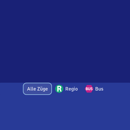
Alle Züge
Regio
Bus
Bei Fragen oder Feedback zu dieser Abfahrtstafel
wenden Sie sich gerne per E-Mail an