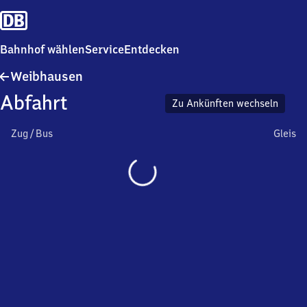
Bahnhof wählen
Service
Entdecken
Weibhausen
Weibhausen
Abfahrt
Zu Ankünften wechseln
Zug / Bus
Gleis
Wird
geladen…