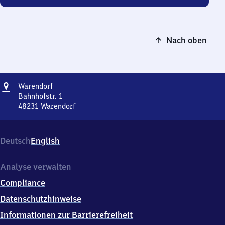
Nach oben
Adresse
Warendorf
Warendorf
Bahnhofstr. 1
48231
Warendorf
Warendorf,
Bahnhofstr.
1,
Deutsch
English
4
8
2
Analyse verwalten
3
Compliance
1
Warendorf
Datenschutzhinweise
Informationen zur Barrierefreiheit