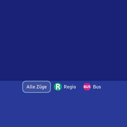
Alle Züge
Regio
Bus
Bei Fragen oder Feedback zu dieser Abfahrtstafel
wenden Sie sich gerne per E-Mail an