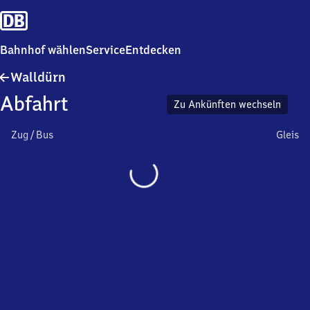
Bahnhof wählen
Service
Entdecken
Walldürn
Walldürn
Abfahrt
Zu Ankünften wechseln
Zug / Bus
Gleis
Wird
geladen…