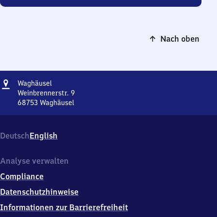
Nach oben
Adresse
Waghäusel
Waghäusel
Weinbrennerstr. 9
68753
Waghäusel
Waghäusel,
Weinbrennerstr.
9,
Deutsch
English
6
8
7
Analyse verwalten
5
Compliance
3
Waghäusel
Datenschutzhinweise
Informationen zur Barrierefreiheit