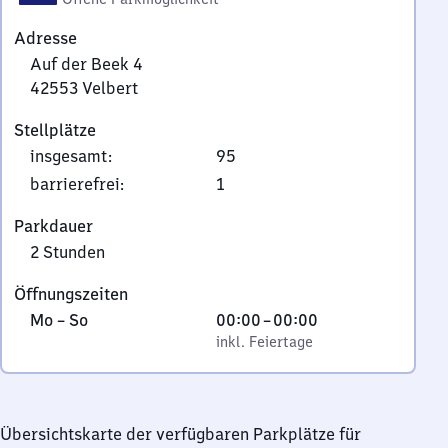
Adresse
Auf der Beek 4
42553
Velbert
Auf
Stellplätze
der
insgesamt
:
95
Beek
4,
barrierefrei
:
1
4
Parkdauer
2
2 Stunden
5
5
Öffnungszeiten
3
Montag
,
Von
Mo
–
So
00:00
–
00:00
Velbert
bis
inkl. Feiertage
0
inkl. Feiertage
Sonntag
Uhr
bis
0
Übersichtskarte der verfügbaren Parkplätze für
Uhr