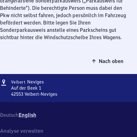
orangefarbene Sonderparkausweis („Parkausweis für
Behinderte“). Die berechtigte Person muss dabei den
Pkw nicht selbst fahren, jedoch persönlich im Fahrzeug
befördert werden. Bitte legen Sie Ihren
Sonderparkausweis anstelle eines Parkscheins gut
sichtbar hinter die Windschutzscheibe Ihres Wagens.
Nach oben
Adresse
Velbert-
Neviges
Velbert
Neviges
Auf der Beek 1
42553
Velbert-Neviges
Velbert-
Neviges,
Auf
Deutsch
English
der
Beek
1,
Analyse verwalten
4