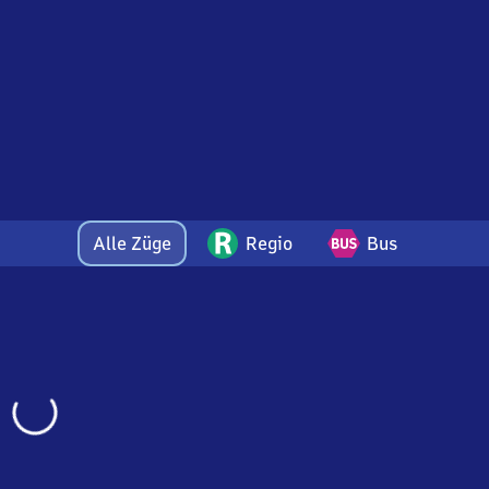
Alle Züge
Regio
Bus
Wird
geladen…