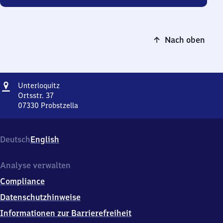
Nach oben
Adresse
Unterloquitz
Unterloquitz
Ortsstr. 37
07330
Probstzella
Unterloquitz,
Ortsstr.
37,
Deutsch
English
0
7
3
Analyse verwalten
3
Compliance
0
Probstzella
Datenschutzhinweise
Informationen zur Barrierefreiheit