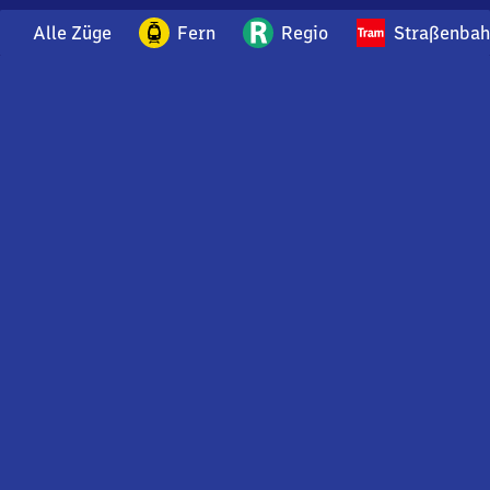
Alle Züge
Fern
Regio
Straßenba
Bei Fragen oder Feedback zu dieser Abfahrtstafel
wenden Sie sich gerne per E-Mail an
feedback@bahnhof.de
an unser Bahnhofsteam.
Nutzungsbedingungen Web-Bahnhofstafel