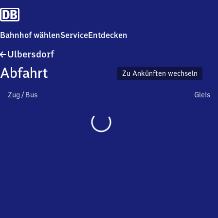
Bahnhof wählen
Service
Entdecken
Ulbersdorf
Ulbersdorf
Abfahrt
Zu Ankünften wechseln
Zug / Bus
Gleis
Wird
geladen…