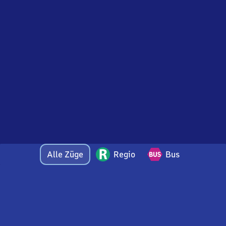
Alle Züge
Regio
Bus
Bei Fragen oder Feedback zu dieser Abfahrtstafel
wenden Sie sich gerne per E-Mail an