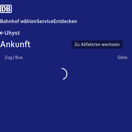
Bahnhof wählen
Service
Entdecken
Uhyst
Uhyst
Ankunft
Zu Abfahrten wechseln
Zug / Bus
Gleis
Wird
geladen…