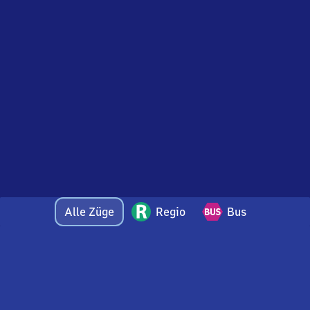
Alle Züge
Regio
Bus
Bei Fragen oder Feedback zu dieser Ankunftstafel
wenden Sie sich gerne per E-Mail an