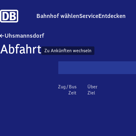
Bahnhof wählen
Service
Entdecken
Uhsmannsdorf
Uhsmannsdorf
Abfahrt
Zu Ankünften wechseln
Zug / Bus
Über
Zeit
Ziel