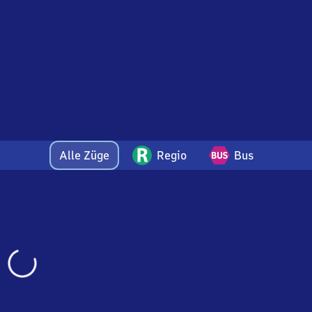
Alle Züge
Regio
Bus
Wird
geladen…