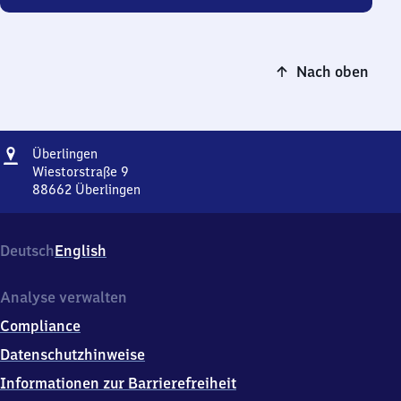
Nach oben
Adresse
Überlingen
Überlingen
Wiestorstraße 9
88662
Überlingen
Überlingen,
Wiestorstraße
9,
Deutsch
English
8
8
6
Analyse verwalten
6
Compliance
2
Überlingen
Datenschutzhinweise
Informationen zur Barrierefreiheit