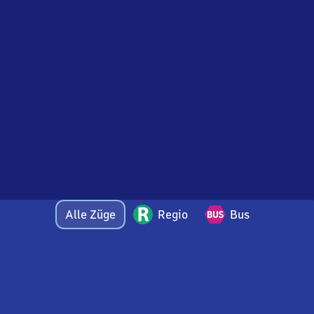
Alle Züge
Regio
Bus
Bei Fragen oder Feedback zu dieser Abfahrtstafel
wenden Sie sich gerne per E-Mail an