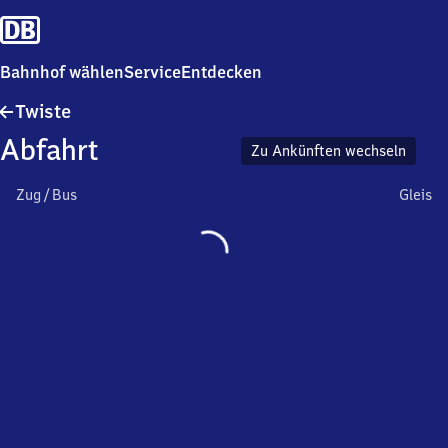
Bahnhof wählen
Service
Entdecken
Twiste
Twiste
Abfahrt
Zu Ankünften wechseln
Zug / Bus
Gleis
Wird
geladen…