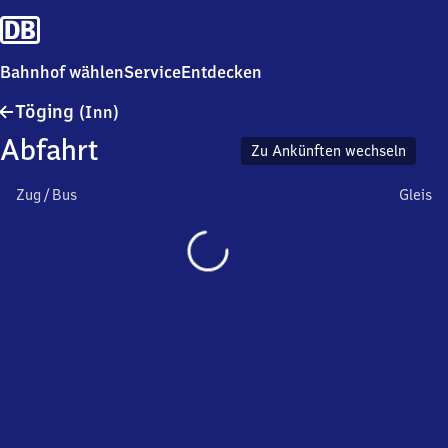
Bahnhof wählen
Service
Entdecken
Töging
Töging
(Inn)
(Inn)
Abfahrt
Zu Ankünften wechseln
Zug / Bus
Gleis
Wird
geladen…