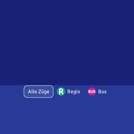
Alle Züge
Regio
Bus
Bei Fragen oder Feedback zu dieser Abfahrtstafel
wenden Sie sich gerne per E-Mail an