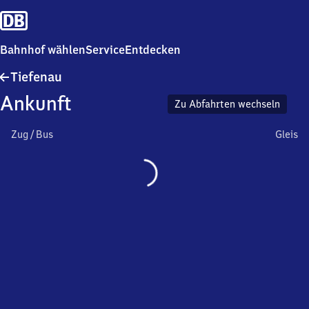
Bahnhof wählen
Service
Entdecken
Tiefenau
Tiefenau
Ankunft
Zu Abfahrten wechseln
Zug / Bus
Gleis
Wird
geladen…