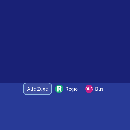
Alle Züge
Regio
Bus
Bei Fragen oder Feedback zu dieser Ankunftstafel
wenden Sie sich gerne per E-Mail an