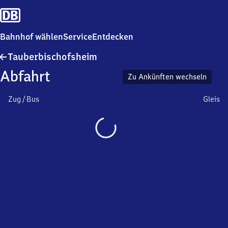
Bahnhof wählen
Service
Entdecken
Tauberbischofsheim
Tauberbischofsheim
Abfahrt
Zu Ankünften wechseln
Zug / Bus
Gleis
Wird
geladen…