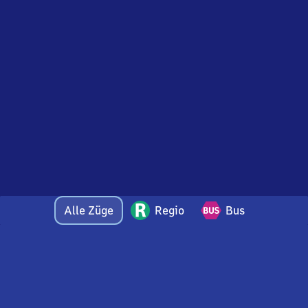
Alle Züge
Regio
Bus
Bei Fragen oder Feedback zu dieser Abfahrtstafel
wenden Sie sich gerne per E-Mail an