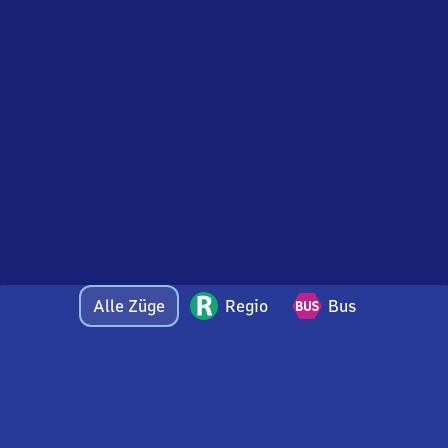
Alle Züge
Regio
Bus
Bei Fragen oder Feedback zu dieser Abfahrtstafel
wenden Sie sich gerne per E-Mail an