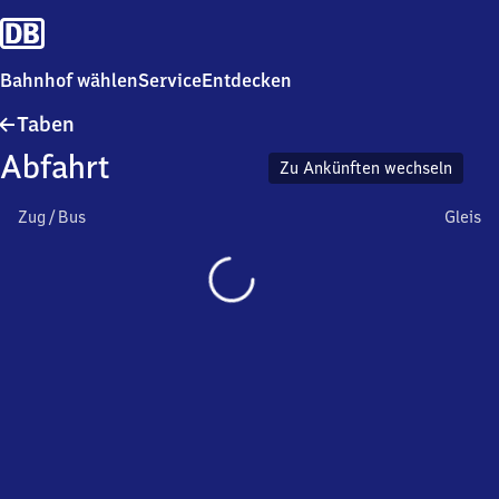
Bahnhof wählen
Service
Entdecken
Taben
Taben
Abfahrt
Zu Ankünften wechseln
Zug / Bus
Gleis
Wird
geladen…