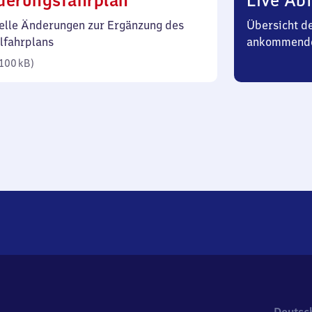
derungsfahrplan
Live Abf
100
elle Änderungen zur Ergänzung des
Übersicht d
Kilobyte)
lfahrplans
ankommend
100 kB
)