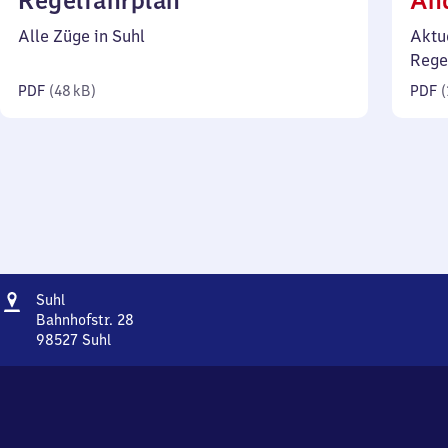
Regelfahrplan
Än
48
Alle Züge in Suhl
Aktu
Kilobyte)
Rege
PDF
(
48 kB
)
PDF
(
Adresse
Suhl
Suhl
Bahnhofstr. 28
98527
Suhl
Suhl,
Bahnhofstr.
28,
9
8