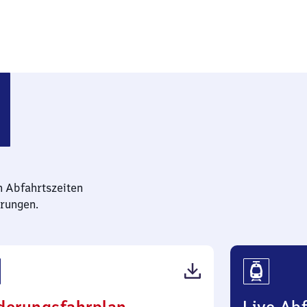
fen
n Abfahrtszeiten
rungen.
(PDF,