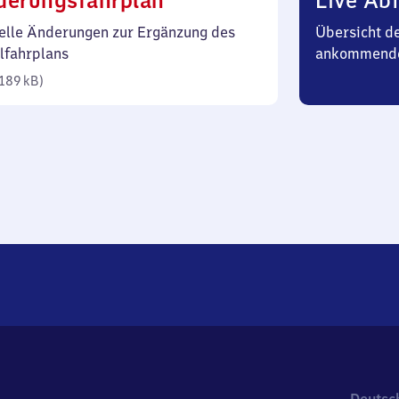
derungsfahrplan
Live Abf
189
elle Änderungen zur Ergänzung des
Übersicht d
Kilobyte)
lfahrplans
ankommend
189 kB
)