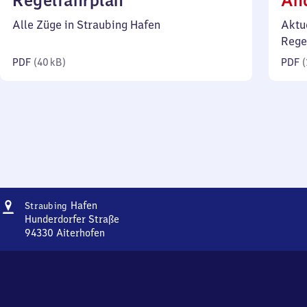
Regelfahrplan
Än
40
Alle Züge in Straubing Hafen
Aktu
Kilobyte)
Rege
PDF
(
40 kB
)
PDF
(
Adresse
Straubing
Hafen
Straubing
Hafen
Hunderdorfer Straße
94330
Aiterhofen
Straubing
Hafen,
Hunderdorfer
Straße,
9