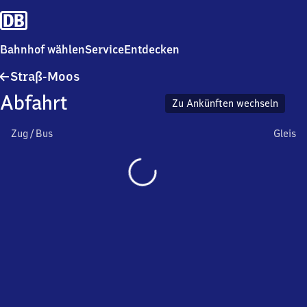
Bahnhof wählen
Service
Entdecken
Straß-
Straß-Moos
Moos
Abfahrt
Zu Ankünften wechseln
Zug / Bus
Gleis
Wird
geladen…