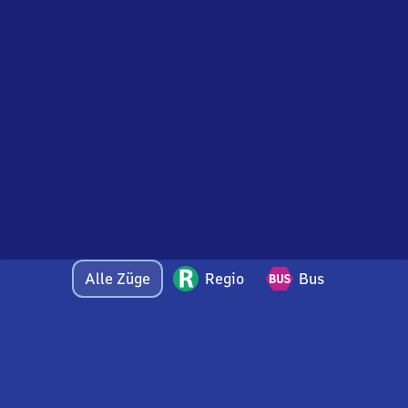
Alle Züge
Regio
Bus
Bei Fragen oder Feedback zu dieser Abfahrtstafel
wenden Sie sich gerne per E-Mail an