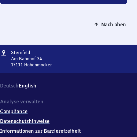
Nach oben
Adresse
Sternfeld
Sternfeld
Am Bahnhof 34
17111
Hohenmocker
Sternfeld,
Am
Bahnhof
Deutsch
English
34,
1
7
Analyse verwalten
1
Compliance
1
1
Datenschutzhinweise
Hohenmocker
Informationen zur Barrierefreiheit