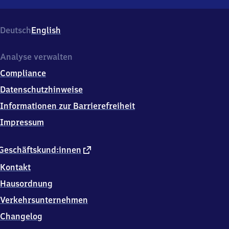
Steinweiler,
An
der
Deutsch
English
Bahn
1,
7
Analyse verwalten
6
Compliance
8
7
Datenschutzhinweise
2
Informationen zur Barrierefreiheit
Steinweiler
Impressum
externer
Geschäftskund:innen
Link
Kontakt
Hausordnung
Verkehrsunternehmen
Changelog