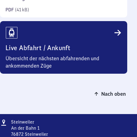
Kilobyte)
PDF
(
41 kB
)
Live Abfahrt / Ankunft
Übersicht der nächsten abfahrenden und
ankommenden Züge
Nach oben
Adresse
Steinweiler
Steinweiler
An der Bahn 1
76872
Steinweiler