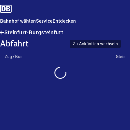
Bahnhof wählen
Service
Entdecken
Steinfurt-
Steinfurt-Burgsteinfurt
Burgsteinfurt
Abfahrt
Zu Ankünften wechseln
Zug / Bus
Gleis
Wird
geladen…