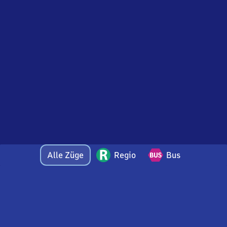
Alle Züge
Regio
Bus
Bei Fragen oder Feedback zu dieser Abfahrtstafel
wenden Sie sich gerne per E-Mail an