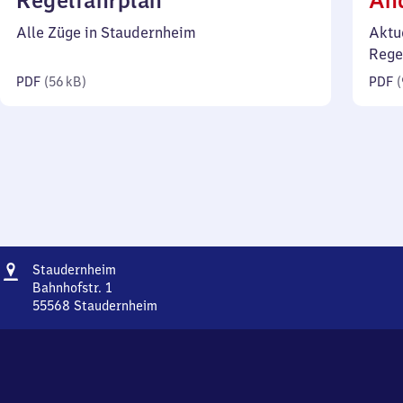
Regelfahrplan
Än
56
Alle Züge in Staudernheim
Aktu
Kilobyte)
Rege
PDF
(
56 kB
)
PDF
(
Adresse
Staudernheim
Staudernheim
Bahnhofstr. 1
55568
Staudernheim
Staudernheim,
Bahnhofstr.
1,
5
5