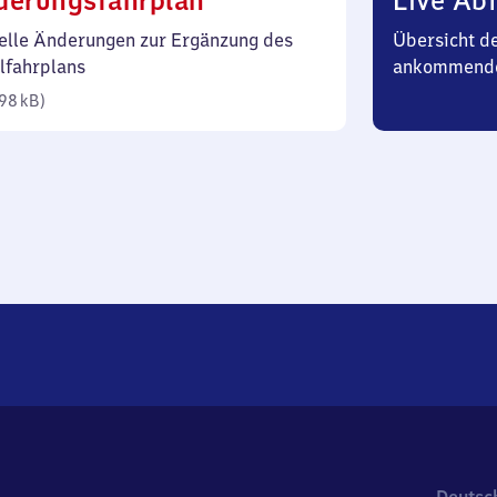
derungsfahrplan
Live Abf
98
elle Änderungen zur Ergänzung des
Übersicht d
Kilobyte)
lfahrplans
ankommend
98 kB
)