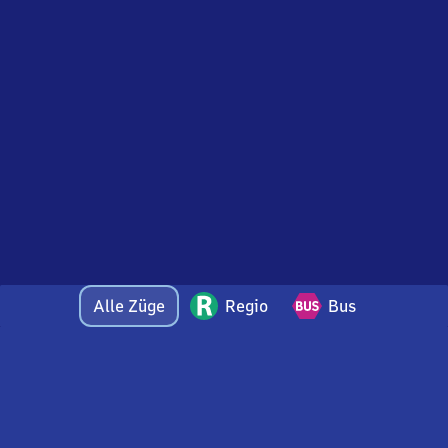
Alle Züge
Regio
Bus
Bei Fragen oder Feedback zu dieser Abfahrtstafel
wenden Sie sich gerne per E-Mail an