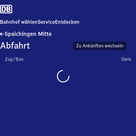
Bahnhof wählen
Service
Entdecken
Spaichingen
Spaichingen Mitte
Mitte
Abfahrt
Zu Ankünften wechseln
Zug / Bus
Gleis
Wird
geladen…