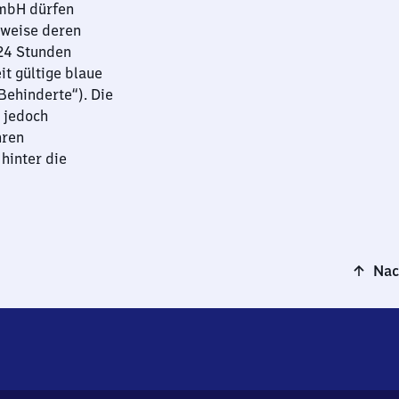
GmbH dürfen
sweise deren
 24 Stunden
it gültige blaue
ehinderte“). Die
 jedoch
hren
hinter die
Nac