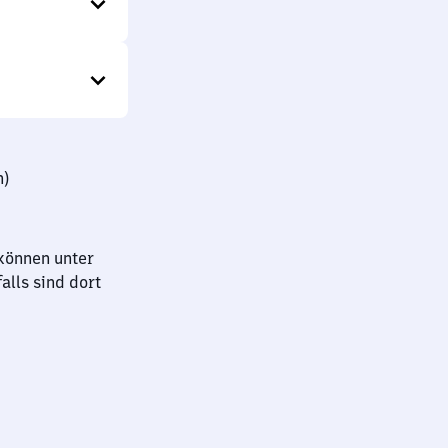
n)
können unter
lls sind dort