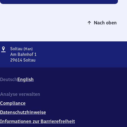
Nach oben
Adresse
Soltau
Soltau
(Han)
(Hannover)
Am Bahnhof 1
29614
Soltau
Soltau
(Hannover),
Am
Deutsch
English
Bahnhof
1,
2
Analyse verwalten
9
Compliance
6
1
Datenschutzhinweise
4
Informationen zur Barrierefreiheit
Soltau