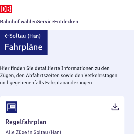
Bahnhof wählen
Service
Entdecken
Soltau
Soltau
(Han)
(Hannover)
Fahrpläne
Hier finden Sie detaillierte Informationen zu den
Zügen, den Abfahrtszeiten sowie den Verkehrstagen
und gegebenenfalls Fahrplanänderungen.
(PDF,
Regelfahrplan
49
Alle Züge in Soltau (Han)