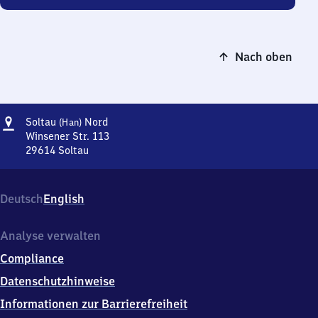
Nach oben
Adresse
Soltau
Soltau
Nord
(Han)
(Hannover)
Winsener Str. 113
Nord
29614
Soltau
Soltau
(Hannover)
Nord,
Deutsch
English
Winsener
Str.
113,
Analyse verwalten
2
Compliance
9
6
Datenschutzhinweise
1
Informationen zur Barrierefreiheit
4