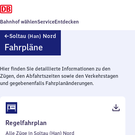
Bahnhof wählen
Service
Entdecken
Soltau
Soltau
Nord
(Han)
(Hannover)
Fahrpläne
Nord
Hier finden Sie detaillierte Informationen zu den
Zügen, den Abfahrtszeiten sowie den Verkehrstagen
und gegebenenfalls Fahrplanänderungen.
(PDF,
Regelfahrplan
40
Alle Züge in Soltau (Han) Nord