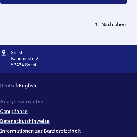
Nach oben
Adresse
Soest
Soest
Bahnhofstr. 2
59494
Soest
Soest,
Bahnhofstr.
2,
Deutsch
English
5
9
4
Analyse verwalten
9
Compliance
4
Soest
Datenschutzhinweise
Informationen zur Barrierefreiheit