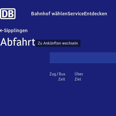
Bahnhof wählen
Service
Entdecken
Sipplingen
Sipplingen
Abfahrt
Zu Ankünften wechseln
Zug / Bus
Über
Zeit
Ziel