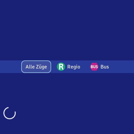
Alle Züge
Regio
Bus
Wird
geladen…