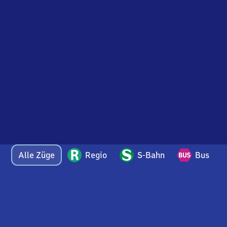
Alle Züge
Regio
S-Bahn
Bus
Bei Fragen oder Feedback zu dieser Abfahrtstafel
wenden Sie sich gerne per E-Mail an