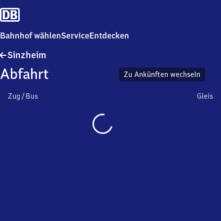
Bahnhof wählen
Service
Entdecken
Sinzheim
Sinzheim
Abfahrt
Zu Ankünften wechseln
Zug / Bus
Gleis
Wird
geladen…