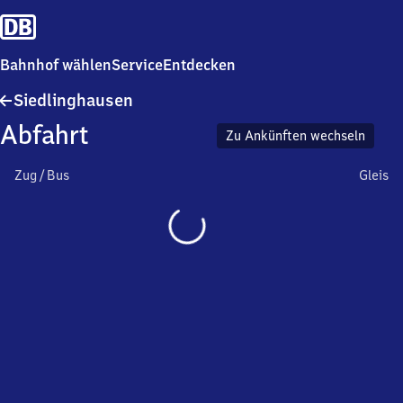
Bahnhof wählen
Service
Entdecken
Siedlinghausen
Siedlinghausen
Abfahrt
Zu Ankünften wechseln
Zug / Bus
Gleis
Wird
geladen…