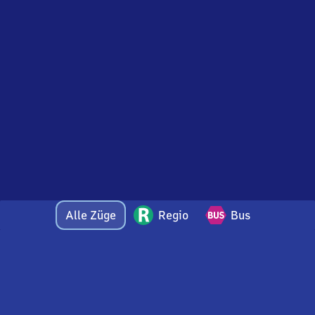
Alle Züge
Regio
Bus
Bei Fragen oder Feedback zu dieser Abfahrtstafel
wenden Sie sich gerne per E-Mail an