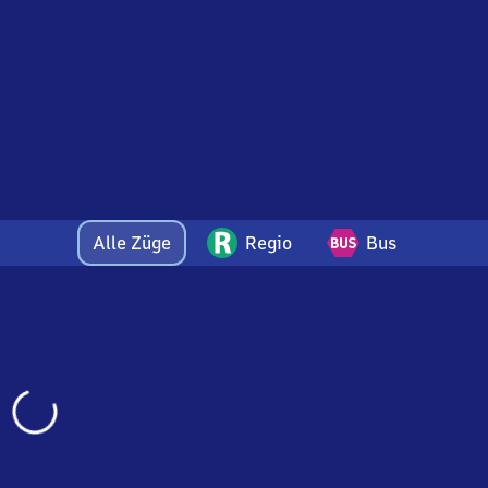
Alle Züge
Regio
Bus
Wird
geladen…