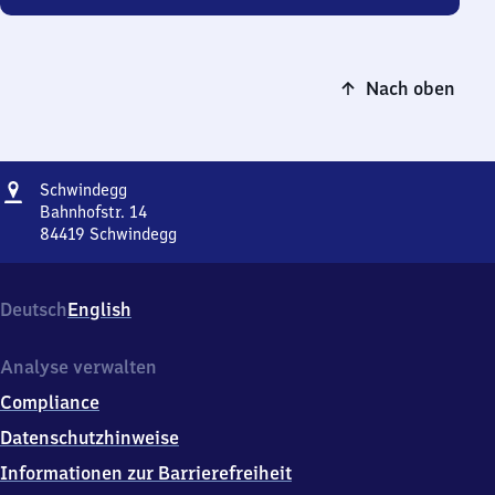
Nach oben
Adresse
Schwindegg
Schwindegg
Bahnhofstr. 14
84419
Schwindegg
Schwindegg,
Bahnhofstr.
14,
Deutsch
English
8
4
4
Analyse verwalten
1
Compliance
9
Schwindegg
Datenschutzhinweise
Informationen zur Barrierefreiheit