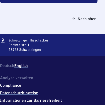
Nach oben
Adresse
Schwetzingen-
Hirschacker
Schwetzingen
Hirschacker
Rheintalstr. 1
68723
Schwetzingen
Schwetzingen-
Hirschacker,
Rheintalstr.
Deutsch
English
1,
6
8
Analyse verwalten
7
Compliance
2
3
Datenschutzhinweise
Schwetzingen
Informationen zur Barrierefreiheit