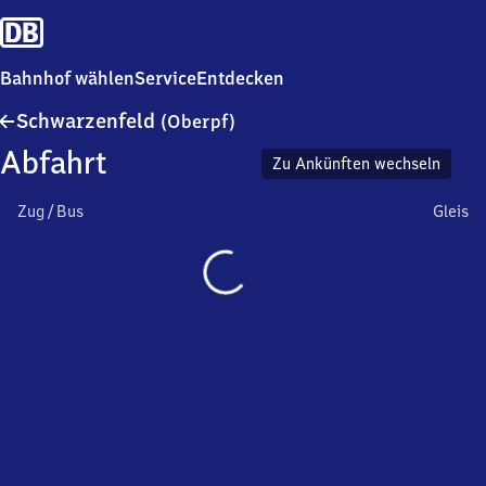
Bahnhof wählen
Service
Entdecken
Schwarzenfeld
Schwarzenfeld
(Oberpf)
(Oberpfalz)
Abfahrt
Zu Ankünften wechseln
Zug / Bus
Gleis
Wird
geladen…