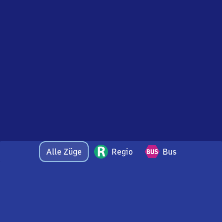
Alle Züge
Regio
Bus
Bei Fragen oder Feedback zu dieser Abfahrtstafel
wenden Sie sich gerne per E-Mail an