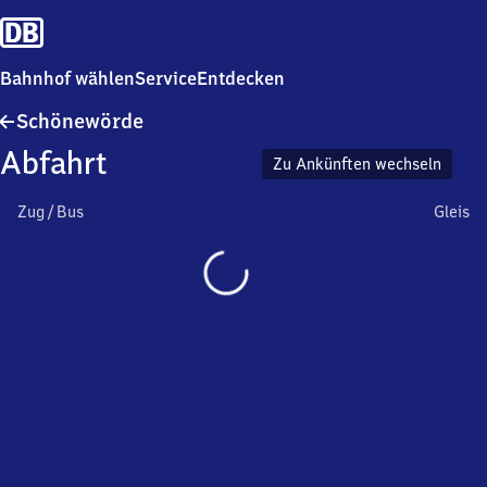
Bahnhof wählen
Service
Entdecken
Schönewörde
Schönewörde
Abfahrt
Zu Ankünften wechseln
Zug / Bus
Gleis
Wird
geladen…