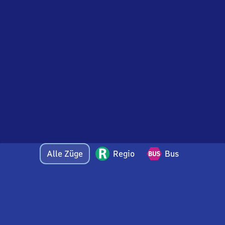
Alle Züge
Regio
Bus
Bei Fragen oder Feedback zu dieser Abfahrtstafel
wenden Sie sich gerne per E-Mail an