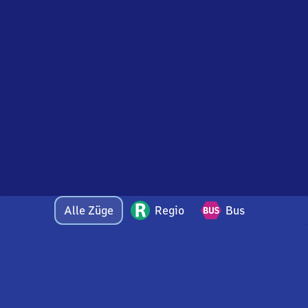
Alle Züge
Regio
Bus
Bei Fragen oder Feedback zu dieser Abfahrtstafel
wenden Sie sich gerne per E-Mail an