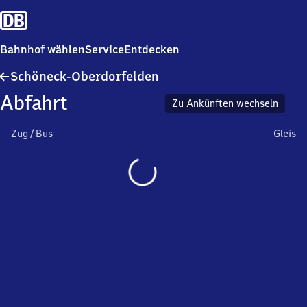
Bahnhof wählen
Service
Entdecken
Schöneck-
Schöneck-Oberdorfelden
Oberdorfelden
Abfahrt
Zu Ankünften wechseln
Zug / Bus
Gleis
Wird
geladen…