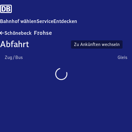
Bahnhof wählen
Service
Entdecken
Schönebeck-
Frohse
Schönebeck
Frohse
Abfahrt
Zu Ankünften wechseln
Zug / Bus
Gleis
Wird
geladen…