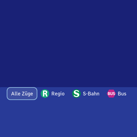
Alle Züge
Regio
S-Bahn
Bus
Bei Fragen oder Feedback zu dieser Abfahrtstafel
wenden Sie sich gerne per E-Mail an