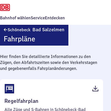
Bahnhof wählen
Service
Entdecken
Schönebeck-
Bad Salzelmen
Schönebeck
Ba​
Fahrpläne
d
Salzelmen
Hier finden Sie detaillierte Informationen zu den
Zügen, den Abfahrtszeiten sowie den Verkehrstagen
und gegebenenfalls Fahrplanänderungen.
(PDF,
Regelfahrplan
47
Alle Züge und S-Bahnen in Schönebeck-Bad