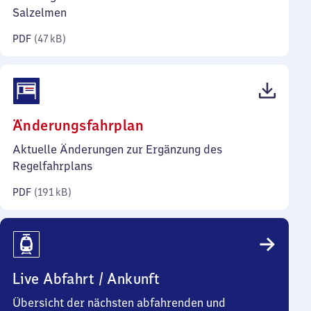
Kilobyte)
Salzelmen
PDF
(
47 kB
)
(PDF,
Änderungsfahrplan
191
Aktuelle Änderungen zur Ergänzung des
Kilobyte)
Regelfahrplans
PDF
(
191 kB
)
Live Abfahrt / Ankunft
Übersicht der nächsten abfahrenden und