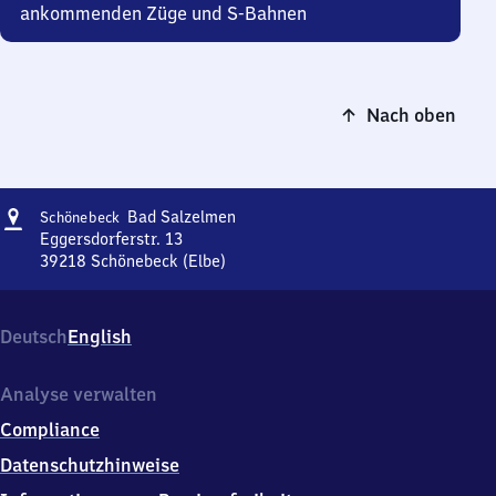
ankommenden Züge und S-Bahnen
Nach oben
Adresse
Schönebeck-
Bad Salzelmen
Schönebeck
Ba​
Eggersdorferstr. 13
d
39218
Schönebeck (Elbe)
Schönebeck-
Salzelmen
Ba​
d
Deutsch
English
Salzelmen,
Eggersdorferstr.
13,
Analyse verwalten
3
Compliance
9
2
Datenschutzhinweise
1