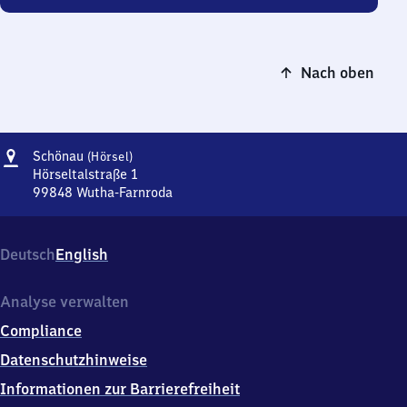
Nach oben
Adresse
Schönau
Schönau
(Hörsel)
(Hörsel)
Hörseltalstraße 1
99848
Wutha-Farnroda
Schönau
(Hörsel),
Hörseltalstraße
Deutsch
English
1,
9
9
Analyse verwalten
8
Compliance
4
8
Datenschutzhinweise
Wutha-
Informationen zur Barrierefreiheit
Farnroda