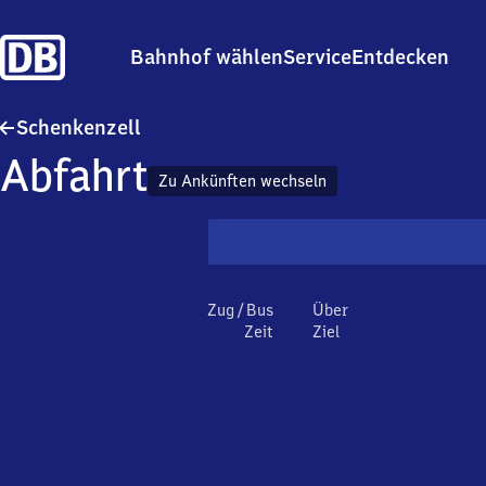
Bahnhof wählen
Service
Entdecken
Schenkenzell
Schenkenzell
Abfahrt
Zu Ankünften wechseln
Zug / Bus
Über
Zeit
Ziel