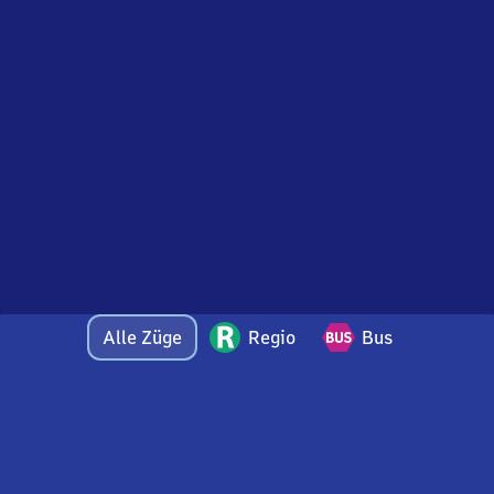
Alle Züge
Regio
Bus
Bei Fragen oder Feedback zu dieser Abfahrtstafel
wenden Sie sich gerne per E-Mail an