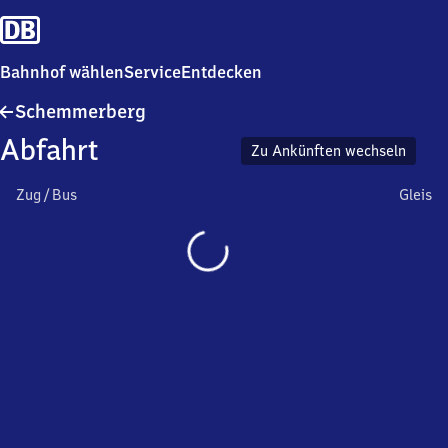
Bahnhof wählen
Service
Entdecken
Schemmerberg
Schemmerberg
Abfahrt
Zu Ankünften wechseln
Zug / Bus
Gleis
Wird
geladen…