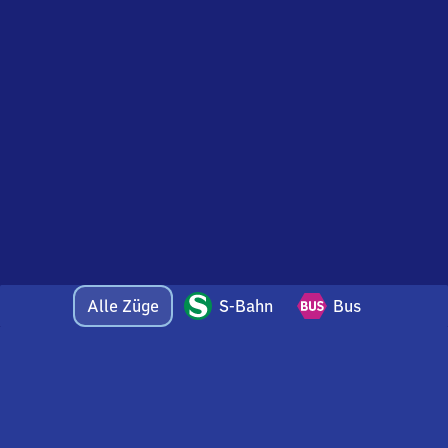
Alle Züge
S-Bahn
Bus
Bei Fragen oder Feedback zu dieser Abfahrtstafel
wenden Sie sich gerne per E-Mail an