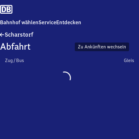
Bahnhof wählen
Service
Entdecken
Scharstorf
Scharstorf
Abfahrt
Zu Ankünften wechseln
Zug / Bus
Gleis
Wird
geladen…